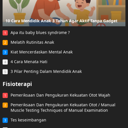
10 Cara Mendidik Anak 3 Tahun Agar Aktif Tanpa Gadget
Apa itu baby blues syndrome ?
1
Melatih Rutinitas Anak
2
Kiat Mencerdaskan Mental Anak
3
4 Cara Menata Hati
4
3 Pilar Penting Dalam Mendidik Anak
5
Fisioterapi
Pemeriksaan Dan Pengukuran Kekuatan Otot Wajah
1
Pemeriksaan Dan Pengukuran Kekuatan Otot / Manual
2
Muscle Testing Techniques of Manual Examination
Tes keseimbangan
3