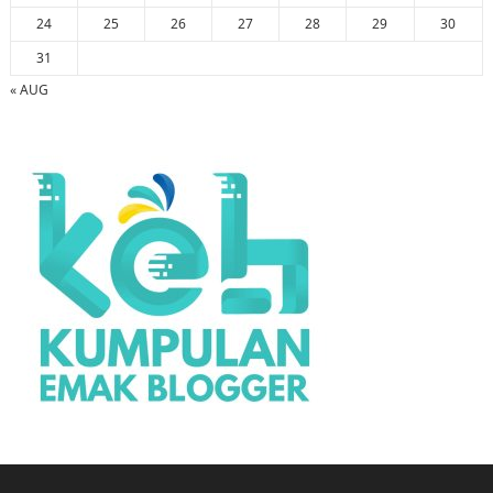
24
25
26
27
28
29
30
31
« AUG