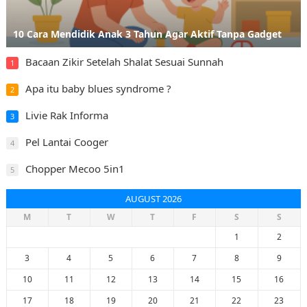
10 Cara Mendidik Anak 3 Tahun Agar Aktif Tanpa Gadget
Bacaan Zikir Setelah Shalat Sesuai Sunnah
1
Apa itu baby blues syndrome ?
2
Livie Rak Informa
3
Pel Lantai Cooger
4
Chopper Mecoo 5in1
5
AUGUST 2026
M
T
W
T
F
S
S
1
2
3
4
5
6
7
8
9
10
11
12
13
14
15
16
17
18
19
20
21
22
23