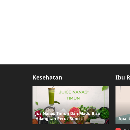
Kesehatan
Ibu 
Jus Nanas Timun Dan Madu Bisa
Hilangkan Perut Buncit
Apa i