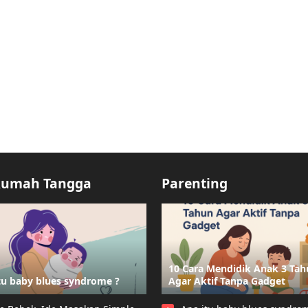
Rumah Tangga
Parenting
10 Cara Mendidik Anak 3 Ta
tu baby blues syndrome ?
Agar Aktif Tanpa Gadget