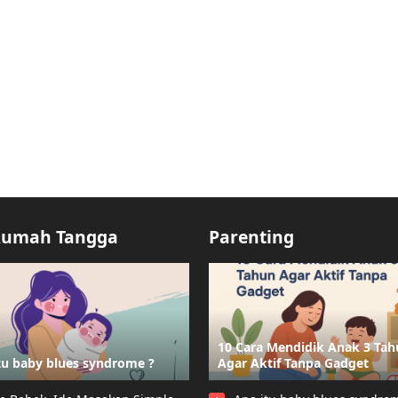
Rumah Tangga
Parenting
10 Cara Mendidik Anak 3 Ta
tu baby blues syndrome ?
Agar Aktif Tanpa Gadget