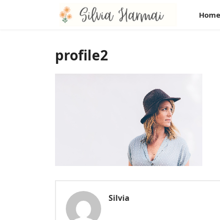
Hom
profile2
Silvia