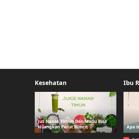
Kesehatan
Ibu 
Jus Nanas Timun Dan Madu Bisa
Hilangkan Perut Buncit
Apa i