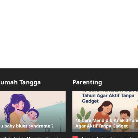
Rumah Tangga
Parenting
10 Cara Mendidik Anak 3 Ta
tu baby blues syndrome ?
Agar Aktif Tanpa Gadget