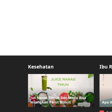
Kesehatan
Ibu 
Jus Nanas Timun Dan Madu Bisa
Hilangkan Perut Buncit
Apa i