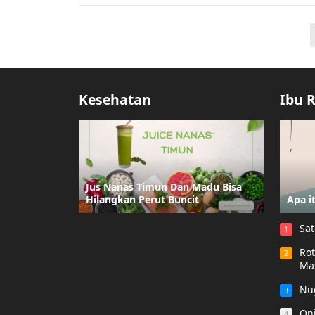
Posts
pagination
Kesehatan
Ibu 
Jus Nanas Timun Dan Madu Bisa
Hilangkan Perut Buncit
Apa i
Sat
1
Rot
2
Ma
Nu
3
Oni
4