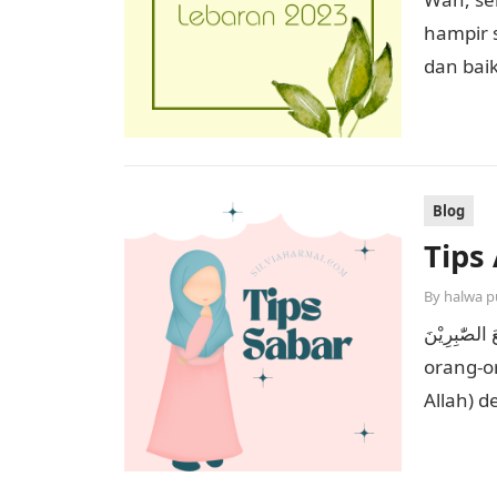
hampir 
dan bai
lebaran
Blog
Tips
By
halwa p
مَعَ الصّٰبِرِيْنَ
orang-o
Allah) d
orang 