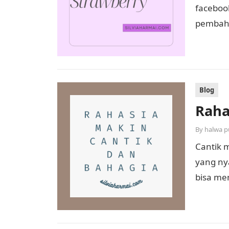
faceboo
pembaha
baru te
Blog
Raha
By
halwa p
Cantik 
yang ny
bisa me
yang seh