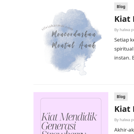
Blog
Kiat
By
halwa p
Setiap k
spiritua
instan.
seorang 
Blog
Kiat
By
halwa p
Akhir-ak