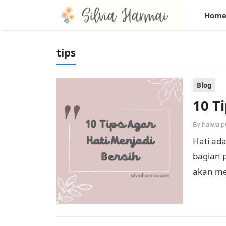
Hom
tips
Blog
10 T
By
halwa p
Hati ad
bagian 
akan me
rusak o