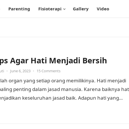
e
Parenting
Fisioterapi
Gallery
Video
ips Agar Hati Menjadi Bersih
uti
•
June 6, 2023
•
15 Comments
alah organ yang setiap orang memilikinya. Hati menjadi
paling penting dalam jasad manusia. Karena baiknya hat
njadikan keseluruhan jasad baik. Adapun hati yang
tomatis…