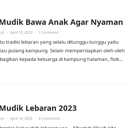
 Mudik Bawa Anak Agar Nyaman
uti
•
April 15, 2023
•
1 Comment
tu tradisi lebaran yang selalu ditunggu-tunggu yaitu
tau pulang kampung. Selain mempersiapkan oleh-oleh
ibagikan kepada keluarga di kampung halaman, fisik
ima dan perlengkapan pribadi…
 Mudik Lebaran 2023
uti
•
April 14, 2023
•
3 Comments
bentar lagi sudah lebaran yaa… Alhamdulillaah kita