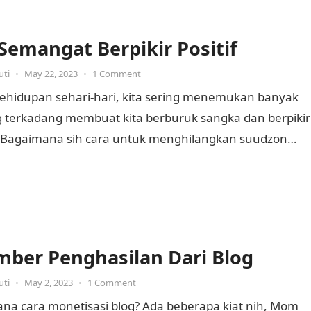
 Semangat Berpikir Positif
uti
•
May 22, 2023
•
1 Comment
ehidupan sehari-hari, kita sering menemukan banyak
g terkadang membuat kita berburuk sangka dan berpikir
. Bagaimana sih cara untuk menghilangkan suudzon
buruk sangka? Nih, tips-tips…
mber Penghasilan Dari Blog
uti
•
May 2, 2023
•
1 Comment
na cara monetisasi blog? Ada beberapa kiat nih, Mom