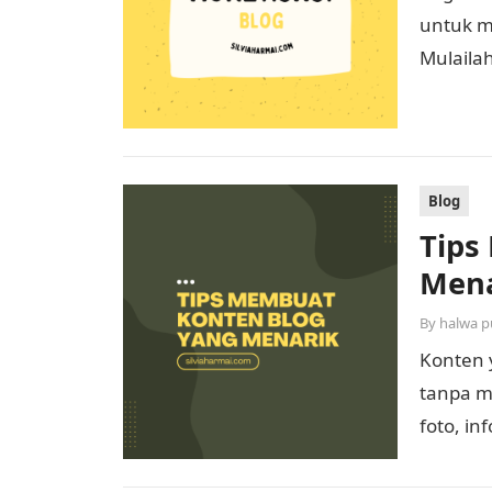
untuk me
Mulailah
semena
Blog
Tips
Mena
By
halwa p
Konten 
tanpa me
foto, in