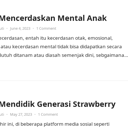
 Mencerdaskan Mental Anak
uti
•
June 4, 2023
•
1 Comment
ecerdasan, entah itu kecerdasan otak, emosional,
l atau kecerdasan mental tidak bisa didapatkan secara
 Butuh ditanam atau diasah semenjak dini, sebgaimana
bayi yang ketika lahir…
 Mendidik Generasi Strawberry
uti
•
May 27, 2023
•
1 Comment
hir ini, di beberapa platform media sosial seperti