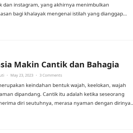
k dan instagram, yang akhirnya menimbulkan
san bagi khalayak mengenai istilah yang dianggap
ntang generasi muda sekarang ini (generasi…
sia Makin Cantik dan Bahagia
uti
•
May 23, 2023
•
3 Comments
merupakan keindahan bentuk wajah, keelokan, wajah
aman dipandang. Cantik itu adalah ketika seseorang
nerima diri seutuhnya, merasa nyaman dengan dirinya
at lahir batin, serta…