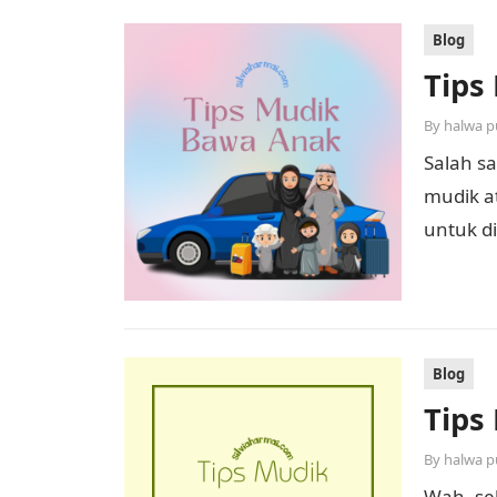
Blog
Tips
By
halwa p
Salah sa
mudik a
untuk d
yang pr
Blog
Tips
By
halwa p
Wah, se