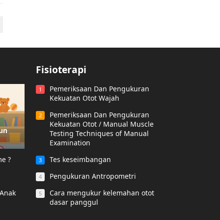
Fisioterapi
Pemeriksaan Dan Pengukuran
1
Kekuatan Otot Wajah
Pemeriksaan Dan Pengukuran
2
Kekuatan Otot / Manual Muscle
hun
Testing Techniques of Manual
Examination
me ?
Tes keseimbangan
3
Pengukuran Antropometri
4
 Anak
Cara mengukur kelemahan otot
5
dasar panggul