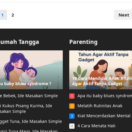
1
2
Next
Rumah Tangga
Parenting
10 Cara Mendidik Anak 3 Ta
tu baby blues syndrome ?
Agar Aktif Tanpa Gadget
e Bebek, Ide Masakan Simple
Apa itu baby blues syndro
1
i Kukus Pisang Kurma, Ide
Melatih Rutinitas Anak
2
sakan Simple
Kiat Mencerdaskan Mental
3
gget Tuna, Ide Masakan Simple
4 Cara Menata Hati
4
giri Tuna Mayo, Ide Masakan