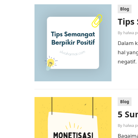
Blog
Tips
By
halwa p
Dalam k
hal yan
negatif
atau ber
Blog
5 Su
By
halwa p
Bagaima