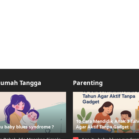
Rumah Tangga
Parenting
10 Cara Mendidik Anak 3 Ta
tu baby blues syndrome ?
Agar Aktif Tanpa Gadget