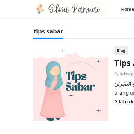
Hom
tips sabar
Blog
Tips
By
halwa p
مَعَ الصّٰبِرِيْنَ
orang-o
Allah) d
orang 