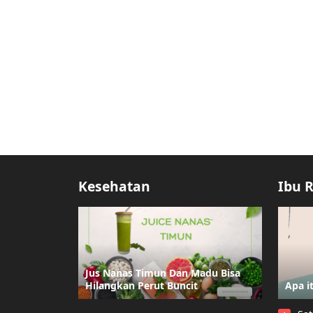
Kesehatan
Ibu 
Jus Nanas Timun Dan Madu Bisa
Hilangkan Perut Buncit
Apa i