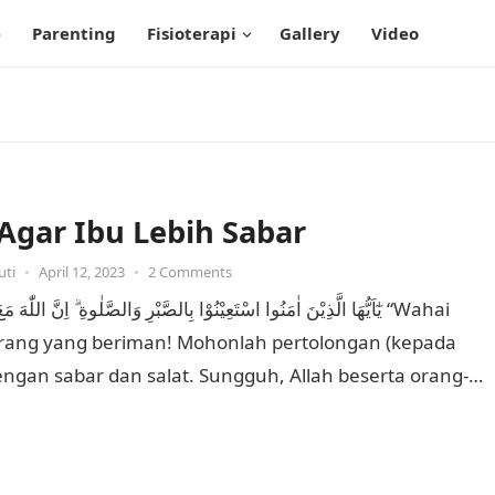
e
Parenting
Fisioterapi
Gallery
Video
 Agar Ibu Lebih Sabar
uti
•
April 12, 2023
•
2 Comments
يٰٓاَيُّهَا الَّذِيْنَ اٰمَنُوا اسْتَعِيْنُوْا بِالصَّبْرِ وَالصَّلٰوةِ ۗ اِنَّ اللّٰهَ  “Wahai
rang yang beriman! Mohonlah pertolongan (kepada
engan sabar dan salat. Sungguh, Allah beserta orang-
yang…