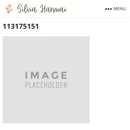
MENU
113175151