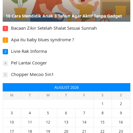
10 Cara Mendidik Anak 3 Tahun Agar Aktif Tanpa Gadget
Bacaan Zikir Setelah Shalat Sesuai Sunnah
1
Apa itu baby blues syndrome ?
2
Livie Rak Informa
3
Pel Lantai Cooger
4
Chopper Mecoo 5in1
5
AUGUST 2026
M
T
W
T
F
S
S
1
2
3
4
5
6
7
8
9
10
11
12
13
14
15
16
17
18
19
20
21
22
23