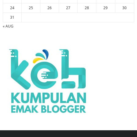
24
25
26
27
28
29
30
31
« AUG