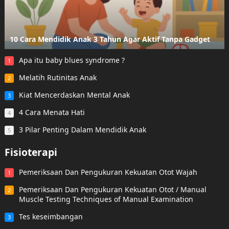
10 Cara Mendidik Anak 3 Tahun Agar Aktif Tanpa Gadget
Apa itu baby blues syndrome ?
1
Melatih Rutinitas Anak
2
Kiat Mencerdaskan Mental Anak
3
4 Cara Menata Hati
4
3 Pilar Penting Dalam Mendidik Anak
5
Fisioterapi
Pemeriksaan Dan Pengukuran Kekuatan Otot Wajah
1
Pemeriksaan Dan Pengukuran Kekuatan Otot / Manual
2
Muscle Testing Techniques of Manual Examination
Tes keseimbangan
3