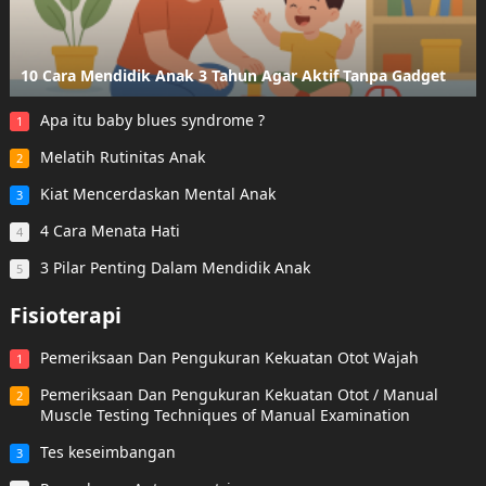
10 Cara Mendidik Anak 3 Tahun Agar Aktif Tanpa Gadget
Apa itu baby blues syndrome ?
1
Melatih Rutinitas Anak
2
Kiat Mencerdaskan Mental Anak
3
4 Cara Menata Hati
4
3 Pilar Penting Dalam Mendidik Anak
5
Fisioterapi
Pemeriksaan Dan Pengukuran Kekuatan Otot Wajah
1
Pemeriksaan Dan Pengukuran Kekuatan Otot / Manual
2
Muscle Testing Techniques of Manual Examination
Tes keseimbangan
3