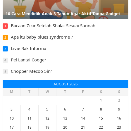
10 Cara Mendidik Anak 3 Tahun Agar Aktif Tanpa Gadget
Bacaan Zikir Setelah Shalat Sesuai Sunnah
1
Apa itu baby blues syndrome ?
2
Livie Rak Informa
3
Pel Lantai Cooger
4
Chopper Mecoo 5in1
5
AUGUST 2026
M
T
W
T
F
S
S
1
2
3
4
5
6
7
8
9
10
11
12
13
14
15
16
17
18
19
20
21
22
23