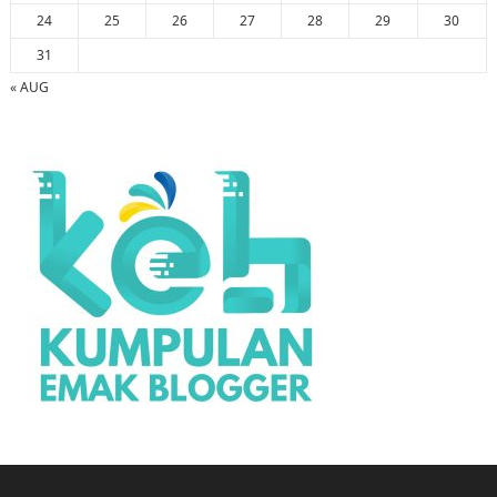
24
25
26
27
28
29
30
31
« AUG