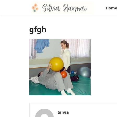
Hom
gfgh
Silvia