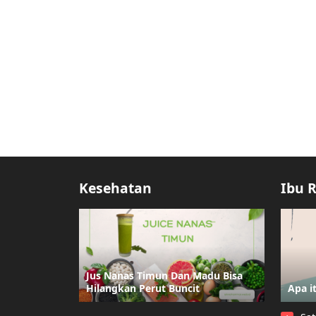
Kesehatan
Ibu 
Jus Nanas Timun Dan Madu Bisa
Hilangkan Perut Buncit
Apa i