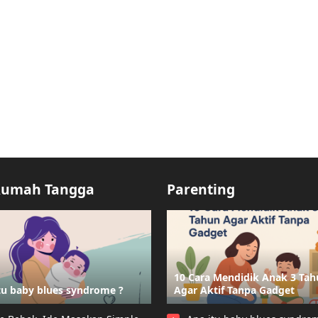
Rumah Tangga
Parenting
10 Cara Mendidik Anak 3 Ta
tu baby blues syndrome ?
Agar Aktif Tanpa Gadget