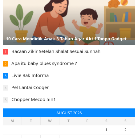
10 Cara Mendidik Anak 3 Tahun Agar Aktif Tanpa Gadget
Bacaan Zikir Setelah Shalat Sesuai Sunnah
1
Apa itu baby blues syndrome ?
2
Livie Rak Informa
3
Pel Lantai Cooger
4
Chopper Mecoo 5in1
5
AUGUST 2026
M
T
W
T
F
S
S
1
2