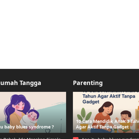
Rumah Tangga
Parenting
10 Cara Mendidik Anak 3 Ta
tu baby blues syndrome ?
Agar Aktif Tanpa Gadget