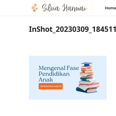
Hom
InShot_20230309_18451