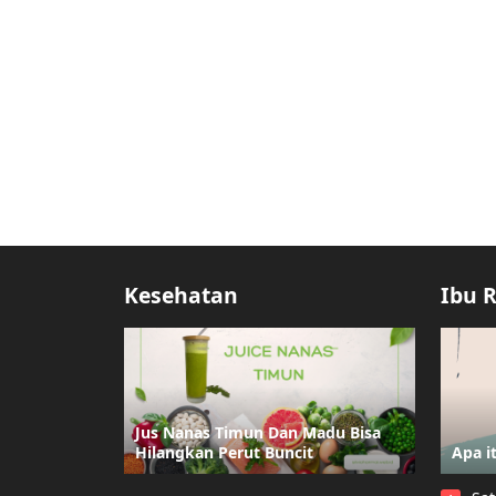
Kesehatan
Ibu 
Jus Nanas Timun Dan Madu Bisa
Hilangkan Perut Buncit
Apa i