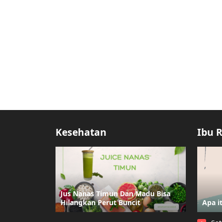
Kesehatan
Ibu 
Jus Nanas Timun Dan Madu Bisa
Hilangkan Perut Buncit
Apa i