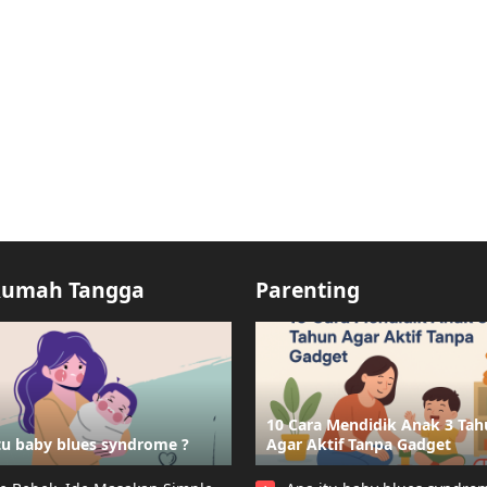
Rumah Tangga
Parenting
10 Cara Mendidik Anak 3 Ta
tu baby blues syndrome ?
Agar Aktif Tanpa Gadget