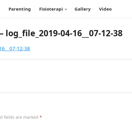
e
Parenting
Fisioterapi
Gallery
Video
 log_file_2019-04-16__07-12-38
-16__07-12-38
d fields are marked
*