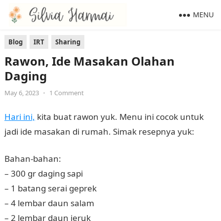
MENU
Blog
IRT
Sharing
Rawon, Ide Masakan Olahan
Daging
May 6, 2023
•
1 Comment
Hari ini,
kita buat rawon yuk. Menu ini cocok untuk
jadi ide masakan di rumah. Simak resepnya yuk:
Bahan-bahan:
– 300 gr daging sapi
– 1 batang serai geprek
– 4 lembar daun salam
– 2 lembar daun jeruk