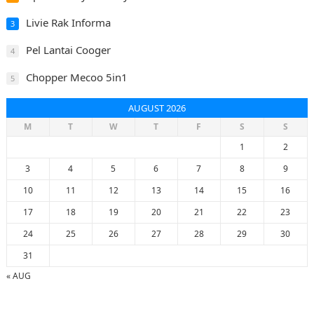
Livie Rak Informa
3
Pel Lantai Cooger
4
Chopper Mecoo 5in1
5
AUGUST 2026
M
T
W
T
F
S
S
1
2
3
4
5
6
7
8
9
10
11
12
13
14
15
16
17
18
19
20
21
22
23
24
25
26
27
28
29
30
31
« AUG