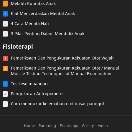
Melatih Rutinitas Anak
2
Kiat Mencerdaskan Mental Anak
3
4 Cara Menata Hati
4
3 Pilar Penting Dalam Mendidik Anak
5
Fisioterapi
Pemeriksaan Dan Pengukuran Kekuatan Otot Wajah
1
Pemeriksaan Dan Pengukuran Kekuatan Otot / Manual
2
Muscle Testing Techniques of Manual Examination
Tes keseimbangan
3
Pengukuran Antropometri
4
Cara mengukur kelemahan otot dasar panggul
5
Home
Parenting
Fisioterapi
Gallery
Video