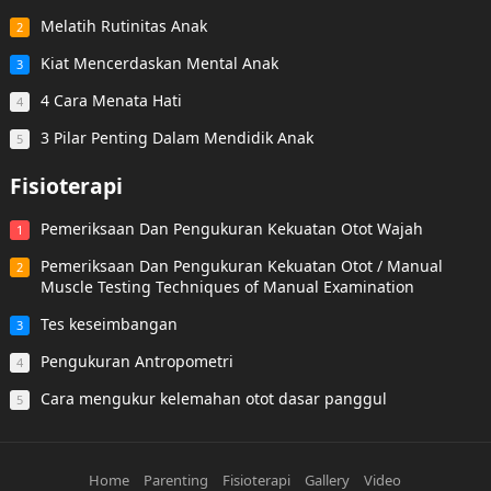
Melatih Rutinitas Anak
2
Kiat Mencerdaskan Mental Anak
3
4 Cara Menata Hati
4
3 Pilar Penting Dalam Mendidik Anak
5
Fisioterapi
Pemeriksaan Dan Pengukuran Kekuatan Otot Wajah
1
Pemeriksaan Dan Pengukuran Kekuatan Otot / Manual
2
Muscle Testing Techniques of Manual Examination
Tes keseimbangan
3
Pengukuran Antropometri
4
Cara mengukur kelemahan otot dasar panggul
5
Home
Parenting
Fisioterapi
Gallery
Video