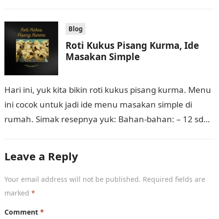
Potongan buah…
Blog
Roti Kukus Pisang Kurma, Ide
Masakan Simple
Hari ini, yuk kita bikin roti kukus pisang kurma. Menu
ini cocok untuk jadi ide menu masakan simple di
rumah. Simak resepnya yuk: Bahan-bahan: – 12 sdm
tepung…
Leave a Reply
Your email address will not be published.
Required fields are
marked
*
Comment
*