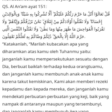
QS. Al An’am ayat 151:
قُلْ تَعَالَوْا أَتْلُ مَا حَرَّمَ رَبُّكُمْ عَلَيْكُمْ ۖ أَلَّا تُشْرِكُوا بِهِ شَيْئًا ۖ وَبِالْوَالِدَيْنِ
إِحْسَانًا ۖ وَلَا تَقْتُلُوا أَوْلَادَكُمْ مِنْ إِمْلَاقٍ ۖ نَحْنُ نَرْزُقُكُمْ وَإِيَّاهُمْ ۖ وَلَا
تَقْرَبُوا الْفَوَاحِشَ مَا ظَهَرَ مِنْهَا وَمَا بَطَنَ ۖ وَلَا تَقْتُلُوا النَّفْسَ الَّتِي
حَرَّمَ اللَّهُ إِلَّا بِالْحَقِّ ۚ ذَٰلِكُمْ وَصَّاكُمْ بِهِ لَعَلَّكُمْ تَعْقِلُونَ.
“Katakanlah, “Marilah kubacakan apa yang
diharamkan atas kamu oleh Tuhanmu yaitu:
janganlah kamu mempersekutukan sesuatu dengan
Dia, berbuat baiklah terhadap kedua orangtuamu,
dan janganlah kamu membunuh anak-anak kamu
karena takut kemiskinan, Kami akan memberi rezeki
kepadamu dan kepada mereka, dan janganlah kamu
mendekati perbuatan-perbuatan yang keji, baik yang
nampak di antaranya maupun yang tersembunyi,
dan janganlah kamu membunuh jiwa yang