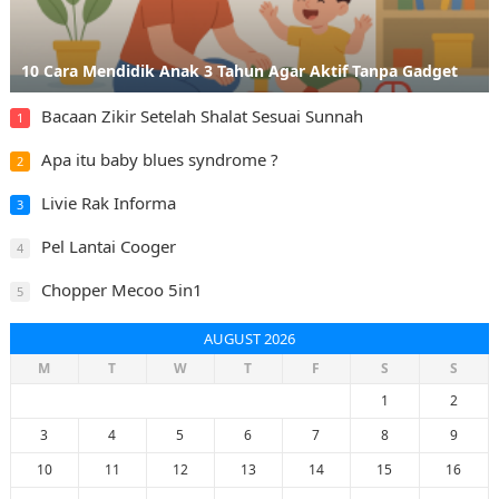
10 Cara Mendidik Anak 3 Tahun Agar Aktif Tanpa Gadget
Bacaan Zikir Setelah Shalat Sesuai Sunnah
1
Apa itu baby blues syndrome ?
2
Livie Rak Informa
3
Pel Lantai Cooger
4
Chopper Mecoo 5in1
5
AUGUST 2026
M
T
W
T
F
S
S
1
2
3
4
5
6
7
8
9
10
11
12
13
14
15
16