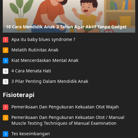
10 Cara Mendidik Anak 3 Tahun Agar Aktif Tanpa Gadget
Apa itu baby blues syndrome ?
1
Melatih Rutinitas Anak
2
Kiat Mencerdaskan Mental Anak
3
4 Cara Menata Hati
4
3 Pilar Penting Dalam Mendidik Anak
5
Fisioterapi
Pemeriksaan Dan Pengukuran Kekuatan Otot Wajah
1
Pemeriksaan Dan Pengukuran Kekuatan Otot / Manual
2
Muscle Testing Techniques of Manual Examination
Tes keseimbangan
3