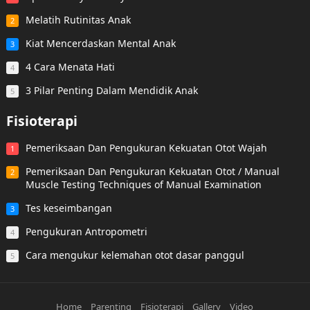
Melatih Rutinitas Anak
2
Kiat Mencerdaskan Mental Anak
3
4 Cara Menata Hati
4
3 Pilar Penting Dalam Mendidik Anak
5
Fisioterapi
Pemeriksaan Dan Pengukuran Kekuatan Otot Wajah
1
Pemeriksaan Dan Pengukuran Kekuatan Otot / Manual
2
Muscle Testing Techniques of Manual Examination
Tes keseimbangan
3
Pengukuran Antropometri
4
Cara mengukur kelemahan otot dasar panggul
5
Home
Parenting
Fisioterapi
Gallery
Video