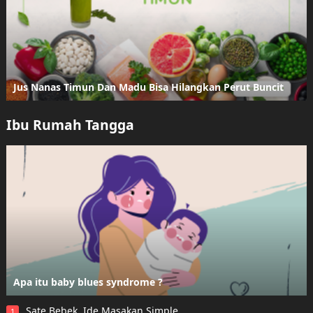
Jus Nanas Timun Dan Madu Bisa Hilangkan Perut Buncit
Ibu Rumah Tangga
Apa itu baby blues syndrome ?
Sate Bebek, Ide Masakan Simple
1