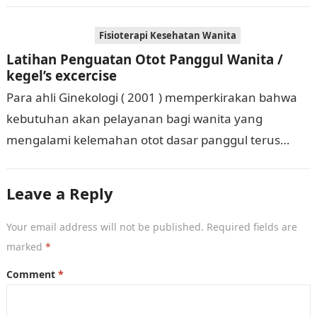
sebagai berikut: 0 = lemah sekali,dimana …
Fisioterapi Kesehatan Wanita
Latihan Penguatan Otot Panggul Wanita /
kegel’s excercise
Para ahli Ginekologi ( 2001 ) memperkirakan bahwa
kebutuhan akan pelayanan bagi wanita yang
mengalami kelemahan otot dasar panggul terus
meningkat sekitar 45% hingga 30 tahun ke depan….
Leave a Reply
Your email address will not be published.
Required fields are
marked
*
Comment
*