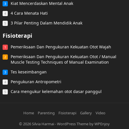
Kiat Mencerdaskan Mental Anak
3
4 Cara Menata Hati
4
3 Pilar Penting Dalam Mendidik Anak
5
Fisioterapi
Pemeriksaan Dan Pengukuran Kekuatan Otot Wajah
1
Pemeriksaan Dan Pengukuran Kekuatan Otot / Manual
2
Muscle Testing Techniques of Manual Examination
Tes keseimbangan
3
Pengukuran Antropometri
4
Cara mengukur kelemahan otot dasar panggul
5
Home
Parenting
Fisioterapi
Gallery
Video
© 2026
Silvia Harmai
-
WordPress Theme
by
WPEnjoy