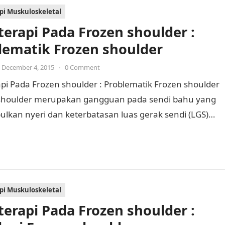
api Muskuloskeletal
oterapi Pada Frozen shoulder :
lematik Frozen shoulder
December 4, 2015
•
0 Comment
api Pada Frozen shoulder : Problematik Frozen shoulder
shoulder merupakan gangguan pada sendi bahu yang
lkan nyeri dan keterbatasan luas gerak sendi (LGS)
ndi glenohumeral. Adanya…
api Muskuloskeletal
oterapi Pada Frozen shoulder :