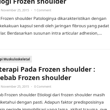
logi Frozen shoulder
November 25, 2015
•
1 Comment
 Frozen shoulder Patologinya dikarakteristikan dengan
kekakuan kapsul sendi oleh jaringan fibrous yang padat
lar. Berdasarkan susunan intra articular adhesion,
an sinovial akan berlanjut ke keterbatasan…
api Muskuloskeletal
oterapi Pada Frozen shoulder :
ebab Frozen shoulder
November 25, 2015
•
0 Comment
 Frozen shoulder Etiologi dari frozen shoulder masih
iketahui dengan pasti. Adapun faktor predisposisinya
ain periode immobilisasi yang lama, akibat trauma, over