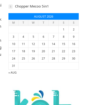
i
Chopper Mecoo 5in1
5
AUGUST 2026
k
M
T
W
T
F
S
S
n
1
2
3
4
5
6
7
8
9
n
10
11
12
13
14
15
16
g
17
18
19
20
21
22
23
u
24
25
26
27
28
29
30
31
« AUG