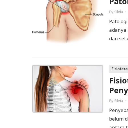
Pato
By
Silvia
•
Patologi
adanya 
dan selu
penebal
Fisioter
Fisi
Peny
By
Silvia
•
Penyebab
belum d
antara l