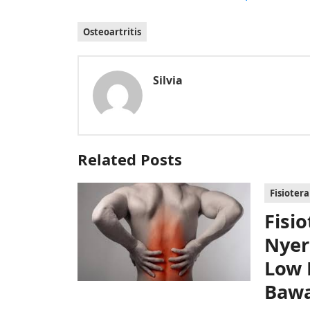
Osteoartritis
Silvia
Related Posts
Fisioter
Fisi
Nyer
Low 
Baw