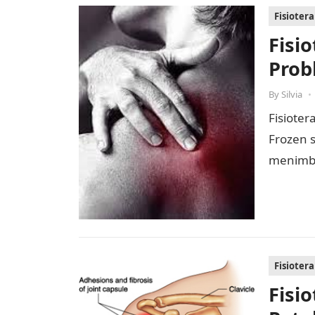
Fisioter
Fisi
Prob
By
Silvia
•
Fisioter
Frozen 
menimbu
pada se
Fisioter
Fisi