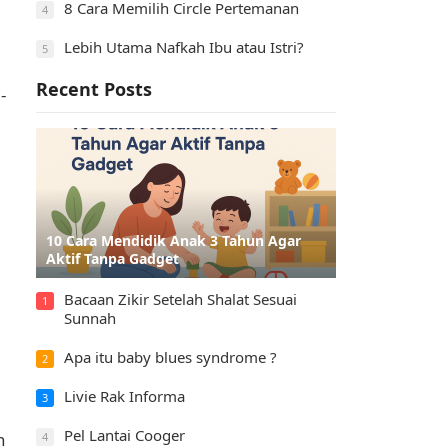
8 Cara Memilih Circle Pertemanan
4
Lebih Utama Nafkah Ibu atau Istri?
5
Recent Posts
-
10 Cara Mendidik Anak 3 Tahun Agar
Aktif Tanpa Gadget
Bacaan Zikir Setelah Shalat Sesuai
1
Sunnah
Apa itu baby blues syndrome ?
2
Livie Rak Informa
3
Pel Lantai Cooger
n
4