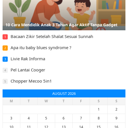
10 Cara Mendidik Anak 3 Tahun Agar Aktif Tanpa Gadget
Bacaan Zikir Setelah Shalat Sesuai Sunnah
1
Apa itu baby blues syndrome ?
2
Livie Rak Informa
3
Pel Lantai Cooger
4
Chopper Mecoo 5in1
5
AUGUST 2026
M
T
W
T
F
S
S
1
2
3
4
5
6
7
8
9
10
11
12
13
14
15
16