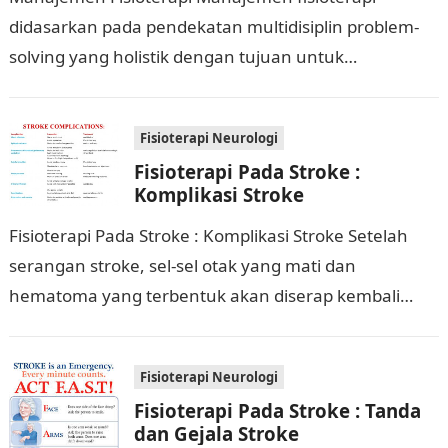
didasarkan pada pendekatan multidisiplin problem-
solving yang holistik dengan tujuan untuk
meningkatkan kemandirian, fungsi, maksimalisasi
aktivitas, meringankan simptom dan pencegahan
Fisioterapi Neurologi
kecacatan. Tabel berikut ini memberikan…
Fisioterapi Pada Stroke :
Komplikasi Stroke
Fisioterapi Pada Stroke : Komplikasi Stroke Setelah
serangan stroke, sel-sel otak yang mati dan
hematoma yang terbentuk akan diserap kembali
secara bertahap. Sepertiga dari pasien yang selamat
akan…
Fisioterapi Neurologi
Fisioterapi Pada Stroke : Tanda
dan Gejala Stroke