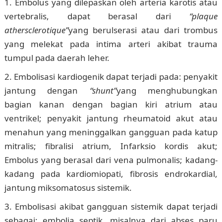
Embolus yang dilepaskan oleh arteria karotis atau
vertebralis, dapat berasal dari
“plaque
athersclerotique”
yang berulserasi atau dari trombus
yang melekat pada intima arteri akibat trauma
tumpul pada daerah leher.
Embolisasi kardiogenik dapat terjadi pada: penyakit
jantung dengan
“shunt”
yang menghubungkan
bagian kanan dengan bagian kiri atrium atau
ventrikel; penyakit jantung rheumatoid akut atau
menahun yang meninggalkan gangguan pada katup
mitralis; fibralisi atrium, Infarksio kordis akut;
Embolus yang berasal dari vena pulmonalis; kadang-
kadang pada kardiomiopati, fibrosis endrokardial,
jantung miksomatosus sistemik.
Embolisasi akibat gangguan sistemik dapat terjadi
sebagai: embolia septik, misalnya dari abses paru