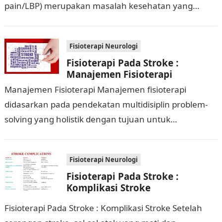
pain/LBP) merupakan masalah kesehatan yang
banyak dikeluhkan oleh pasien dan menghabiskan
banyak biaya…
Fisioterapi Neurologi
Fisioterapi Pada Stroke :
Manajemen Fisioterapi
Manajemen Fisioterapi Manajemen fisioterapi
didasarkan pada pendekatan multidisiplin problem-
solving yang holistik dengan tujuan untuk
meningkatkan kemandirian, fungsi, maksimalisasi
aktivitas, meringankan simptom dan pencegahan
Fisioterapi Neurologi
kecacatan. Tabel berikut ini memberikan…
Fisioterapi Pada Stroke :
Komplikasi Stroke
Fisioterapi Pada Stroke : Komplikasi Stroke Setelah